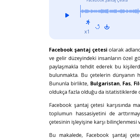
Facebook Şantaj Çetesi
x1
Facebook şantaj çetesi
olarak adland
ve gelir düzeyindeki insanların özel gör
paylaşmakla tehdit ederek bu kişiler
bulunmakta. Bu çetelerin dünyanın he
Bununla birlikte,
Bulgaristan
,
Fas
,
Fi
oldukça fazla olduğu da istatistiklerde 
Facebook şantaj çetesi karşısında ma
toplumun hassasiyetini de arttırma
çetesinin işleyişine karşı bilinçlenmes
Bu makalede, Facebook şantaj çetes