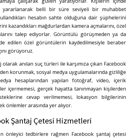
maya çalışarak güven yaratıyorlar. Kişilerin içinde
 yararlanarak belli bir süre seviyeli bir muhabbet
ullandıkları hesabın sahte olduğuna dair şüphelerini
lerini kazandıkları mağdurlardan kamera açmalarını, özel
alarını talep ediyorlar. Görüntülü görüşmeden ya da
lde edilen özel görüntülerin kaydedilmesiyle beraber
ğını görüyoruz.
olarak anılan suç türleri ile karşımıza çıkan Facebook
inden korunmak, sosyal medya uygulamalarında gizliliğe
ya hesaplarından yapılan fotoğraf, video, içerik
riler içermemesi, gerçek hayatta tanınmayan kişilerden
teklerine cevap verilmemesi, lokasyon bilgilerinin
cek önlemler arasında yer alıyor.
k Şantaj Çetesi Hizmetleri
en önleyici tedbirlere rağmen Facebook şantaj çetesi