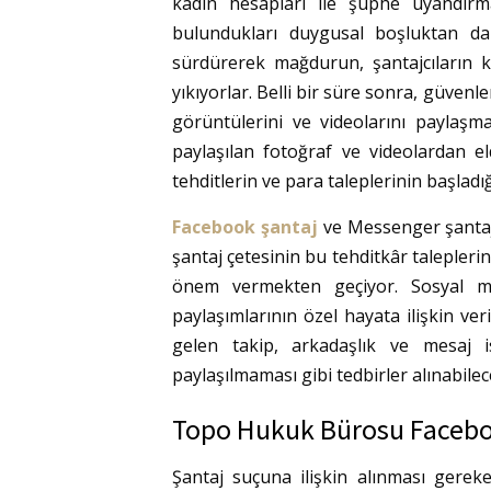
kadın hesapları ile şüphe uyandırma
bulundukları duygusal boşluktan da
sürdürerek mağdurun, şantajcıların k
yıkıyorlar. Belli bir süre sonra, güven
görüntülerini ve videolarını paylaşm
paylaşılan fotoğraf ve videolardan e
tehditlerin ve para taleplerinin başladı
Facebook şantaj
ve Messenger şantaj 
şantaj çetesinin bu tehditkâr talepler
önem vermekten geçiyor. Sosyal med
paylaşımlarının özel hayata ilişkin ve
gelen takip, arkadaşlık ve mesaj is
paylaşılmaması gibi tedbirler alınabile
Topo Hukuk Bürosu Faceboo
Şantaj suçuna ilişkin alınması gerek