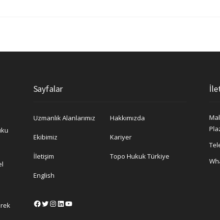
Sayfalar
İle
Mal
Uzmanlık Alanlarımız
Hakkımızda
Pla
uku
Ekibimiz
Kariyer
Tel
İletişim
Topo Hukuk Türkiye
Wh
el
English
Facebook
Twitter
Instagram
LinkedIn
YouTube
erek