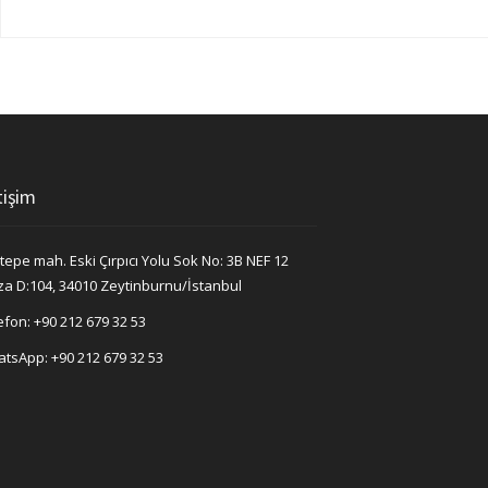
tişim
tepe mah. Eski Çırpıcı Yolu Sok No: 3B NEF 12
za D:104, 34010 Zeytinburnu/İstanbul
efon:
+90 212 679 32 53
atsApp:
+90 212 679 32 53