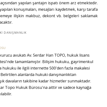
i açısından yapılan şantajın ispatı önem arz etmektedir.
yapılan konuşmaları, mesajları kaydetmek, karşı tarafa
emeye ilişkin makbuz, dekont vb. belgeleri saklamak
caktır.
KI DANIŞMANLIK
OSU
rucu avukatı Av. Serdar Han TOPO, hukuk lisans
itesi'nde tamamlamıştır. Bilişim hukuku, gayrimenkul
 hukuku ile ilgili internette 500'den fazla makalesi
elirtilen alanlarda hukuki danışmanlıktan
ık davaların takibine kadar hizmetler sunmaktadır.
ılar Topo Hukuk Bürosu'na aittir ve sadece kaynağa
labilir.