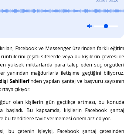
00:00
/
06:26
ırılan, Facebook ve Messenger üzerinden farklı eğitim
üntülerini çeşitli sitelerde veya bu kişilerin çevresi ile
den yüksek miktarlarda para talep eden suç örgütleri
r yanından mağdurlarla iletişime geçtiğini biliyoruz.
ldişi Sahilleri
’nden yapılan şantaj ve başvuru sayısının
ortaya çıkıyor.
ğdur olan kişilerin gün geçtikçe artması, bu konuda
ya başladı. Bu kapsamda, kişilerin Facebook şantaj
i ve bu tehditlere taviz vermemesi önem arz ediyor.
i, bu çetenin işleyişi, Facebook şantaj çetesinden