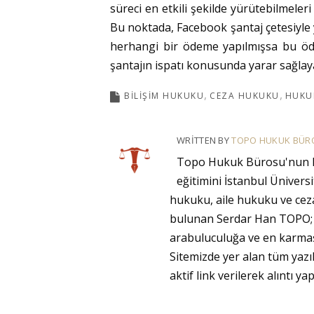
süreci en etkili şekilde yürütebilmeler
Bu noktada, Facebook şantaj çetesiyle 
herhangi bir ödeme yapılmışsa bu öd
şantajın ispatı konusunda yarar sağlaya
BILIŞIM HUKUKU
CEZA HUKUKU
HUKU
WRITTEN BY
TOPO HUKUK BÜR
Topo Hukuk Bürosu'nun ku
eğitimini İstanbul Ünivers
hukuku, aile hukuku ve ceza
bulunan Serdar Han TOPO; B
arabuluculuğa ve en karmaş
Sitemizde yer alan tüm yaz
aktif link verilerek alıntı yapı