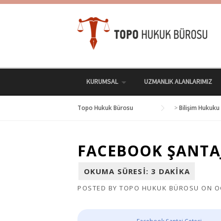
Skip
to
content
KURUMSAL
UZMANLIK ALANLARIMIZ
Topo Hukuk Bürosu
>
Bilişim Hukuku
FACEBOOK ŞANTAJ
POSTED BY
TOPO HUKUK BÜROSU
ON
O