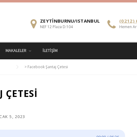
ZEYTINBURNU/ISTANBUL
(0212) 
NEF 12 Plaza D:104
Hemen Ar
MAKALELER
İLETIŞIM
>
Facebook Şantaj Çetesi
 ÇETESI
CAK 5, 2023