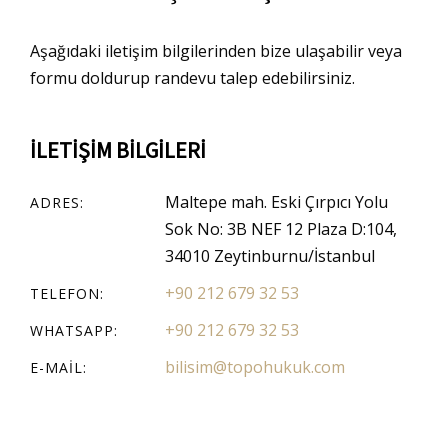
Aşağıdaki iletişim bilgilerinden bize ulaşabilir veya
formu doldurup randevu talep edebilirsiniz.
İLETIŞIM BILGILERI
Maltepe mah. Eski Çırpıcı Yolu
ADRES:
Sok No: 3B NEF 12 Plaza D:104,
34010 Zeytinburnu/İstanbul
+90 212 679 32 53
TELEFON:
+90 212 679 32 53
WHATSAPP:
bilisim@topohukuk.com
E-MAIL: