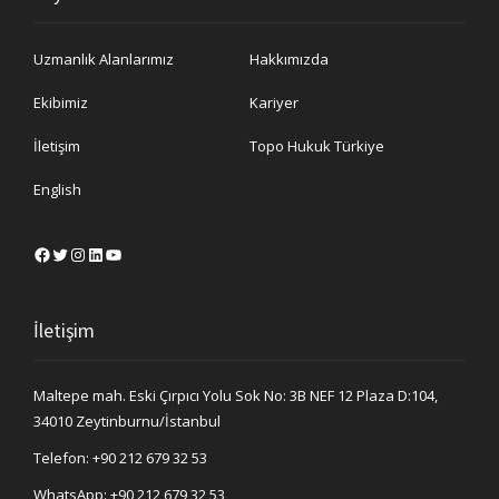
Uzmanlık Alanlarımız
Hakkımızda
Ekibimiz
Kariyer
İletişim
Topo Hukuk Türkiye
English
Facebook
Twitter
Instagram
LinkedIn
YouTube
İletişim
Maltepe mah. Eski Çırpıcı Yolu Sok No: 3B NEF 12 Plaza D:104,
34010 Zeytinburnu/İstanbul
Telefon:
+90 212 679 32 53
WhatsApp:
+90 212 679 32 53