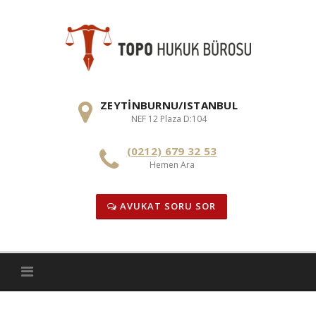
Skip
to
content
ZEYTINBURNU/ISTANBUL
NEF 12 Plaza D:104
(0212) 679 32 53
Hemen Ara
AVUKAT SORU SOR